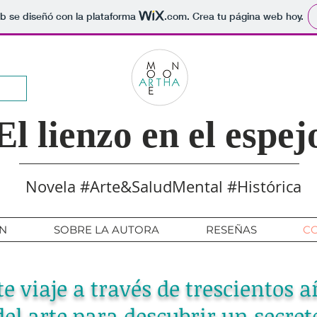
b se diseñó con la plataforma
.com
. Crea tu página web hoy.
El lienzo en el espej
Novela #Arte&SaludMental #Histórica
N
SOBRE LA AUTORA
RESEÑAS
C
 viaje a través de trescientos a
del arte para descubrir un secret