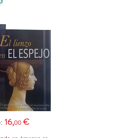
o:
16,
€
00