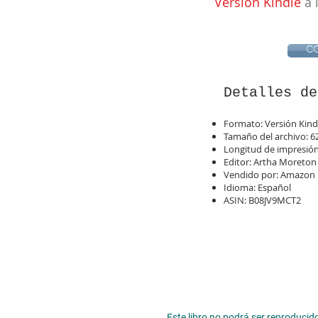
Versión Kindle
a 
C
Detalles de
Formato: Versión Kind
Tamaño del archivo: 
Longitud de impresió
Editor: Artha Moreto
Vendido por: Amazon M
Idioma: Español
ASIN: B08JV9MCT2
Este libro no podrá ser reproducido