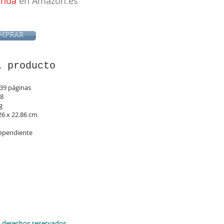
anda
en Amazon.es
MPRAR
l producto
39 páginas
38
g
26 x 22.86 cm
dependiente
los derechos reservados.