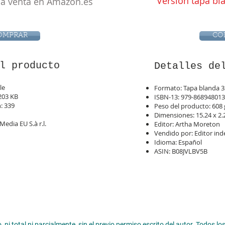
Versión tapa bl
la venta en Amazon.es
OMPRAR
CO
l producto
Detalles de
le
Formato: Tapa blanda 3
6203 KB
ISBN-13: 979-86894801
n: 339
Peso del producto: 608 
n
Dimensiones: 15.24 x 2.
edia EU S.à r.l.
Editor: Artha Moreton
Vendido por: Editor in
Idioma: Español
ASIN: B08JVLBV5B
, ni total ni parcialmente, sin el previo permiso escrito del autor. Todos 