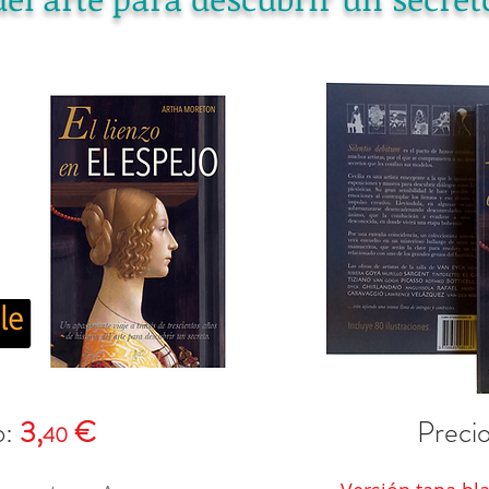
o:
3,
€
Preci
40